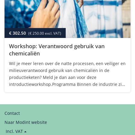
€ 302.50
(€ 250.00 excl. VAT)
Workshop: Verantwoord gebruik van
chemicaliën
Wil je meer leren over de natte processen, een veiliger en
milieuverantwoord gebruik van chemicaliën in de
productieketen? Meld je dan aan voor deze
introductieworkshop.Programma Binnen de industrie zijn
er een aantal natte processen die een grote invloed
kunnen hebben op het milieu zoals wassen,…
Contact
Naar Modint website
Price
Incl. VAT