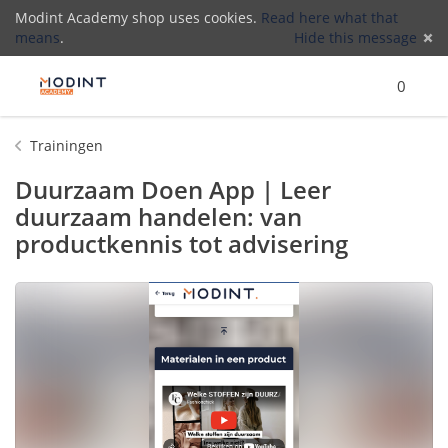
Modint Academy shop uses cookies.
Read here what that
means
.
Hide this message
Menu
Search
Cart
)
Lo
0
(
Trainingen
Duurzaam Doen App | Leer
duurzaam handelen: van
productkennis tot advisering