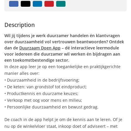
Facebook
X
LinkedIn
Pinterest
Mail
to
friend
Description
Wil jij tijdens je werk duurzamer handelen én klantvragen
over duurzaamheid vol vertrouwen beantwoorden? Ontdek
dan de
Duurzaam Doen App
– dé interactieve leermodule
voor iedereen die duurzamer wil werken én bijdragen aan
een toekomstbestendige sector.
In deze app leer je op een toegankelijke en praktijkgerichte
manier alles over:
• Duurzaamheid in de bedrijfsvoering;
• De keten: van grondstof tot eindproduct;
• Productkennis en duurzame keuzes;
• Verkoop met oog voor mens en milieu;
• Persoonlijke duurzaamheid en bewust gedrag.
De coach in de app helpt je om de kennis aan te leren. Of je
nu op de winkelvloer staat, inkoop doet of adviseert – met