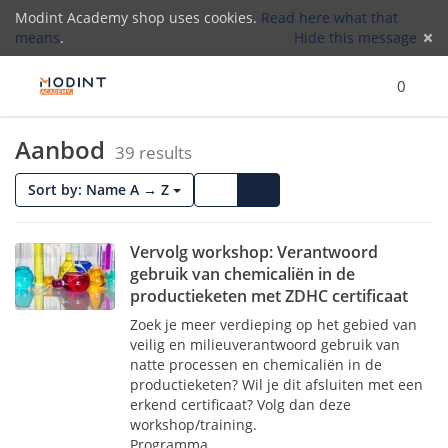
Modint Academy shop uses cookies.
Read here what that
means
.
Hide this message
Menu
Search
Cart
)
Lo
0
Aanbod
(
39 results
Cards
List
Sort by: Name A → Z
Vervolg workshop: Verantwoord
gebruik van chemicaliën in de
productieketen met ZDHC certificaat
Zoek je meer verdieping op het gebied van
veilig en milieuverantwoord gebruik van
natte processen en chemicaliën in de
productieketen? Wil je dit afsluiten met een
erkend certificaat? Volg dan deze
workshop/training.
Programma