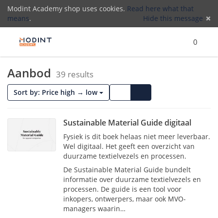
Modint Academy shop uses cookies.
Read here what that
means
.
Hide this message
Menu
Search
Cart
)
Lo
0
Aanbod
(
39 results
Cards
List
Sort by: Price high → low
Sustainable Material Guide digitaal
Fysiek is dit boek helaas niet meer leverbaar.
Wel digitaal. Het geeft een overzicht van
duurzame textielvezels en processen.
De Sustainable Material Guide bundelt
informatie over duurzame textielvezels en
processen. De guide is een tool voor
inkopers, ontwerpers, maar ook MVO-
managers waarin…