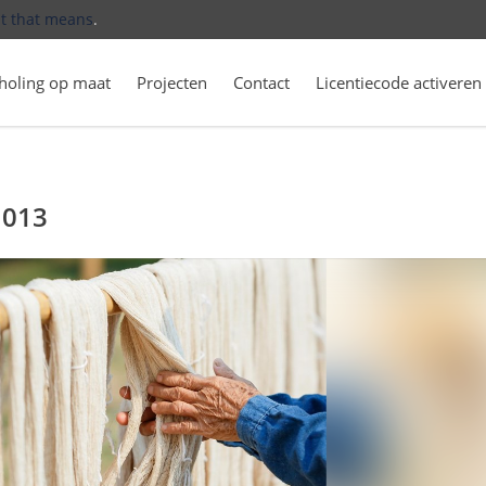
t that means
.
holing op maat
Projecten
Contact
Licentiecode activeren
1013