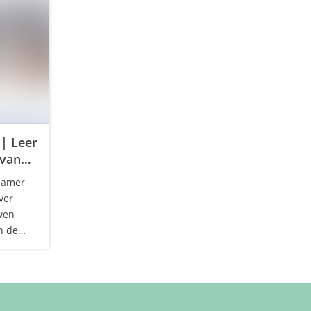
| Leer
 van
rzamer
ver
wen
n de
or
l
een
 In deze