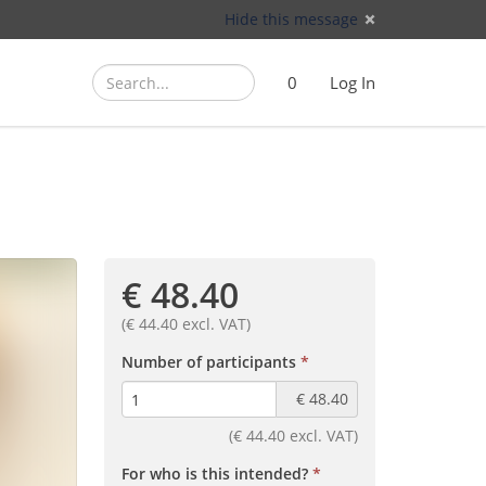
Hide this message
Search
Search
Cart
)
0
Log In
(
€ 48.40
(€ 44.40 excl. VAT)
(required)
Number of participants
€ 48.40
(€ 44.40 excl. VAT)
(required)
For who is this intended?