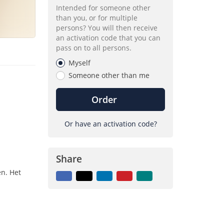
Intended for someone other
than you, or for multiple
persons? You will then receive
an activation code that you can
pass on to all persons.
Myself
Someone other than me
Order
Or have an activation code?
Share
en. Het
Facebook
X
LinkedIn
Pinterest
Mail
to
friend