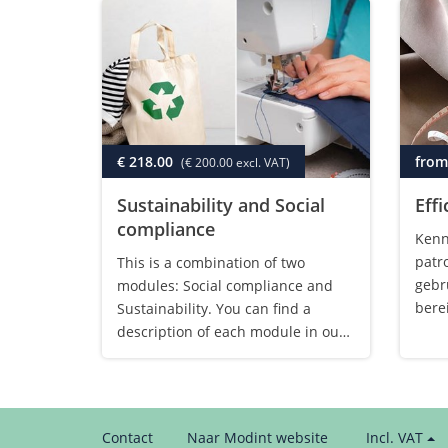
€ 218.00
from
(€ 200.00 excl. VAT)
Sustainability and Social
Eff
compliance
Kenn
patr
This is a combination of two
gebr
modules: Social compliance and
bere
Sustainability. You can find a
modu
description of each module in our
anim
webshop.
best
gele
uitg
Price
Contact
Naar Modint website
Incl. VAT
kunn