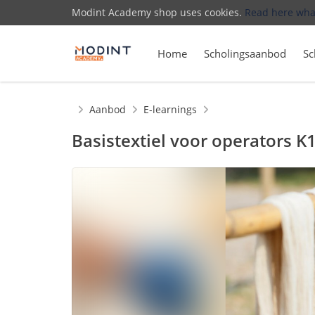
Modint Academy shop uses cookies.
Read here wha
Home
Scholingsaanbod
Sc
Home
Aanbod
E-learnings
Basistextiel voor operators K