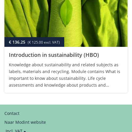
€ 136.25
(€ 125.00 excl. VAT)
Introduction in sustainability (HBO)
Knowledge about sustainability and related subjects as
labels, materials and recycling. Module contains What is
important to know about sustainability. Life cycle
assessments and knowledge about products and
materials and the impact on the environment.
Sustainable alternatives for Cotton, Polyester…
Contact
Naar Modint website
Price
Incl. VAT