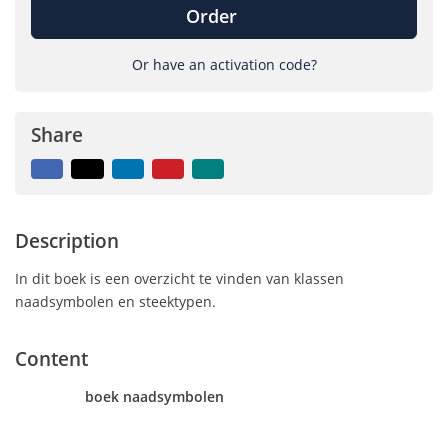
Order
Or have an activation code?
Share
Facebook
X
LinkedIn
Pinterest
Mail
to
friend
Description
In dit boek is een overzicht te vinden van klassen
naadsymbolen en steektypen.
Content
boek naadsymbolen