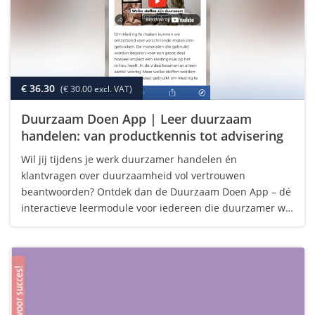
€ 36.30
(€ 30.00 excl. VAT)
Duurzaam Doen App | Leer duurzaam
handelen: van productkennis tot advisering
Wil jij tijdens je werk duurzamer handelen én
klantvragen over duurzaamheid vol vertrouwen
beantwoorden? Ontdek dan de Duurzaam Doen App – dé
interactieve leermodule voor iedereen die duurzamer wil
werken én bijdragen aan een toekomstbestendige sector.
In deze app leer je op een toegankelijke en…