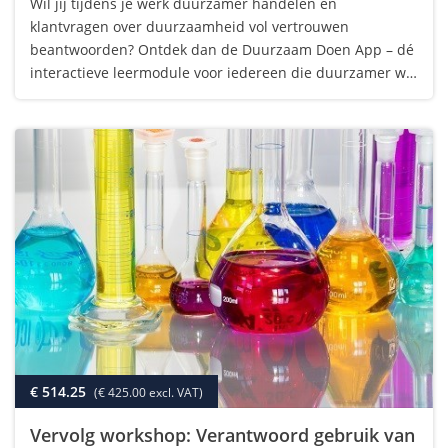
Wil jij tijdens je werk duurzamer handelen én
klantvragen over duurzaamheid vol vertrouwen
beantwoorden? Ontdek dan de Duurzaam Doen App – dé
interactieve leermodule voor iedereen die duurzamer wil
werken én bijdragen aan een toekomstbestendige sector.
In deze app leer je op een toegankelijke en…
€ 514.25
(€ 425.00 excl. VAT)
Vervolg workshop: Verantwoord gebruik van