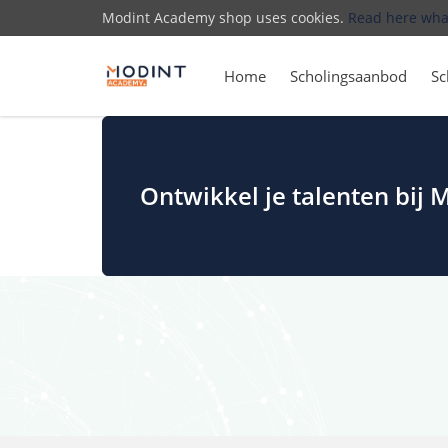
Modint Academy shop uses cookies.
Read here wha
Home
Scholingsaanbod
Sc
Ontwikkel je talenten bij