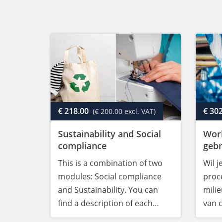
€ 218.00
€ 30
(€ 200.00 excl. VAT)
Sustainability and Social
Wor
compliance
gebr
This is a combination of two
Wil j
modules: Social compliance
proce
and Sustainability. You can
mili
find a description of each
van 
module in our webshop.
prod