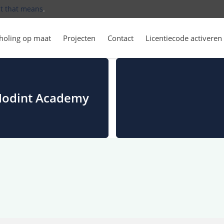
t that means
.
holing op maat
Projecten
Contact
Licentiecode activeren
 Modint Academy