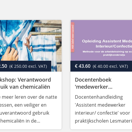
2.50
€ 43.60
(€ 250.00 excl. VAT)
(€ 40.00 excl. VAT)
kshop: Verantwoord
Docentenboek
uik van chemicaliën
'medewerker
interieur/confectie'
e meer leren over de natte
Docentenhandleiding
ssen, een veiliger en
'Assistent medewerker
euverantwoord gebruik
interieur/ confectie' voor
chemicaliën in de
praktijkscholen Lesmateri
uctieketen? Meld je dan
ontwikkeld voor leerlinge